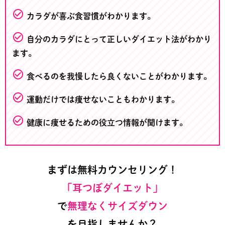
check_circle_outline
カラダが喜ぶ食習慣がわかります。
check_circle_outline
自分のカラダにとって正しいダイエット法がわかり
ます。
check_circle_outline
食べるのを我慢したら良くないことがわかります。
check_circle_outline
運動だけでは痩せないこともわかります。
check_circle_outline
健康に痩せるための役立つ情報が聞けます。
まずは無料カウンセリング！
「耳つぼダイエット」
で
無理なくサイズダウン
を目指しませんか？