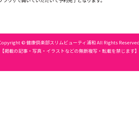
をブラウザで開いていただいて予約完了となります。
Copyright © 健康倶楽部スリムビューティ浦和 All Rights Reserved
【掲載の記事・写真・イラストなどの無断複写・転載を禁じます